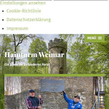
Einstellungen ansehen
Cookie-Richtlinie
Datenschutzerklärung
Impressum
MENÜ
Hainturm Weimar
Ein Juwel im Belvederer Forst