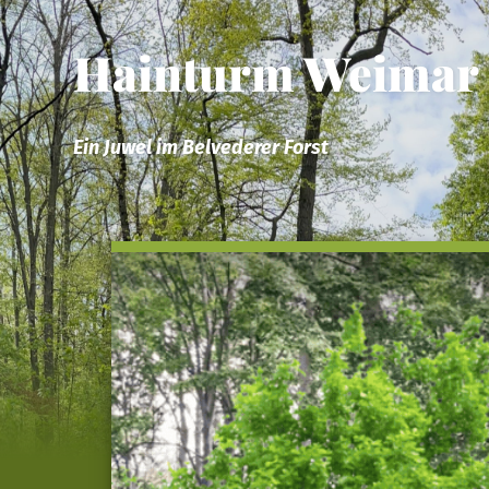
Hainturm Weimar
Ein Juwel im Belvederer Forst