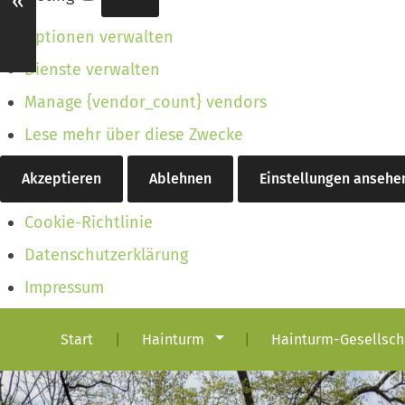
«
Optionen verwalten
Dienste verwalten
Manage {vendor_count} vendors
Lese mehr über diese Zwecke
Akzeptieren
Ablehnen
Einstellungen ansehe
Cookie-Richtlinie
Datenschutzerklärung
Impressum
Start
Hainturm
Hainturm-Gesellsch